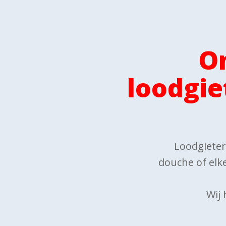
O
loodgie
Loodgieteri
douche of elke
Wij