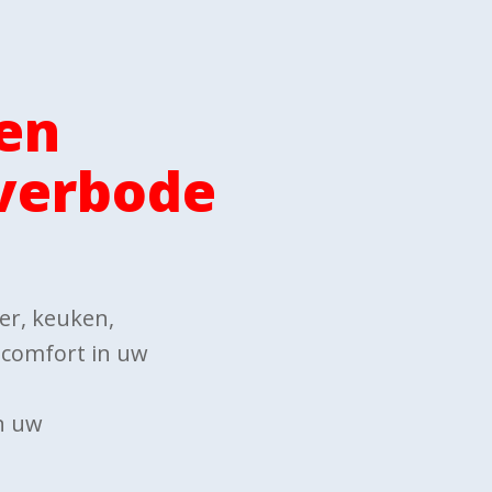
en
Averbode
mer, keuken,
w comfort in uw
n uw