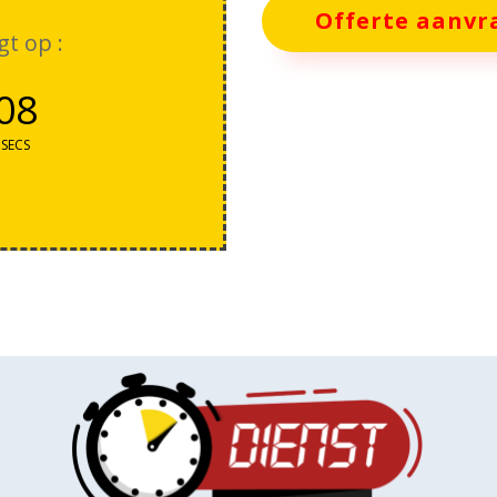
Offerte aanvr
gt op :
06
SECS