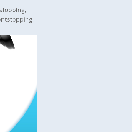
tstopping,
ontstopping.