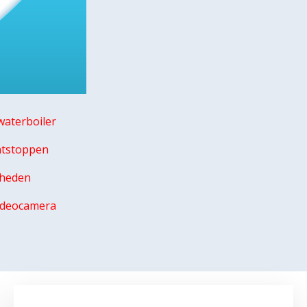
aterboiler
ntstoppen
mheden
videocamera