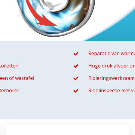
Reparatie van warmw
oiletten
Hoge druk afvoer o
een of wastafel
Rioleringswerkzaa
terboiler
Rioolinspectie met 