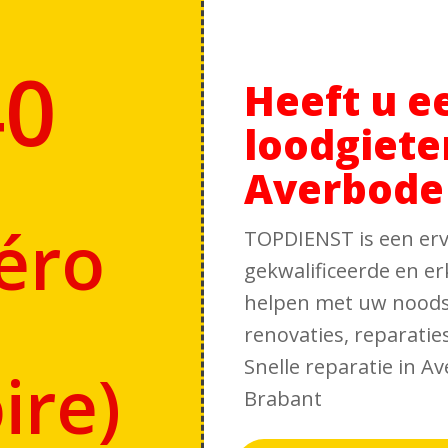
40
Heeft u e
loodgiete
Averbode
éro
TOPDIENST is een erv
gekwalificeerde en er
helpen met uw noodsi
renovaties, reparati
Snelle reparatie in A
ire
)
Brabant