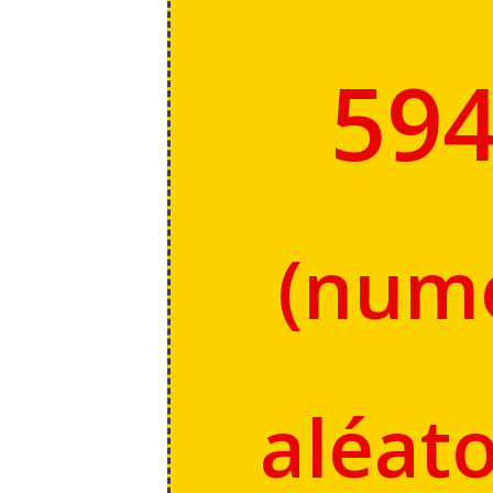
59
(
num
aléato