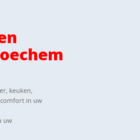
en
Broechem
mer, keuken,
w comfort in uw
n uw