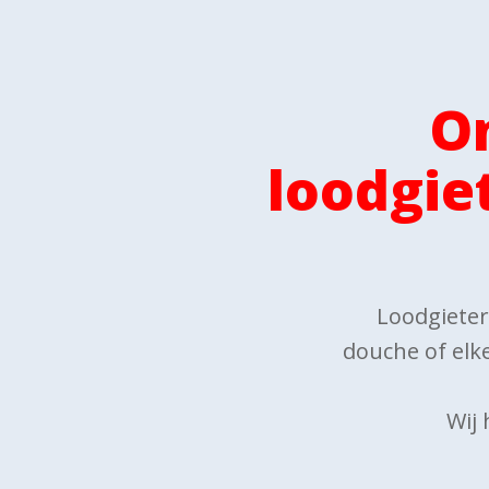
O
loodgie
Loodgieteri
douche of elke
Wij