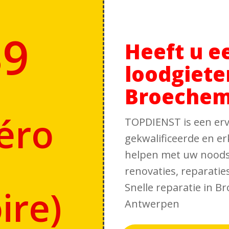
39
Heeft u e
loodgiete
Broechem
éro
TOPDIENST is een erv
gekwalificeerde en er
helpen met uw noodsi
renovaties, reparati
Snelle reparatie in B
ire
)
Antwerpen