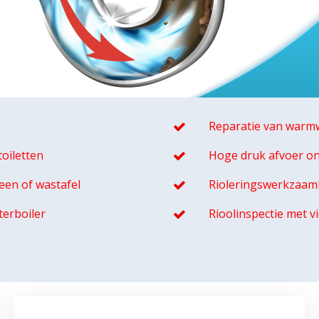
Reparatie van warmw
oiletten
Hoge druk afvoer o
een of wastafel
Rioleringswerkzaa
terboiler
Rioolinspectie met 