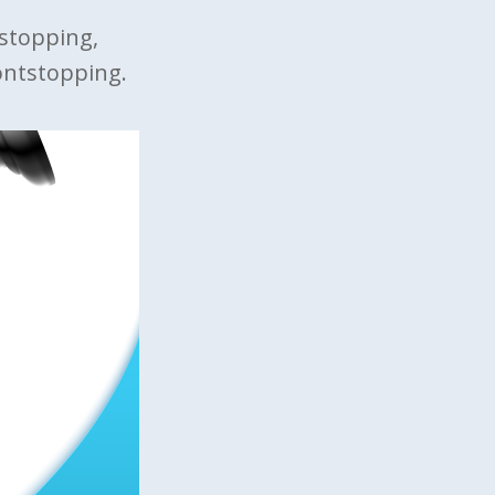
tstopping,
ontstopping.