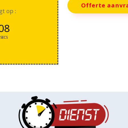
Offerte aanvr
gt op :
07
SECS