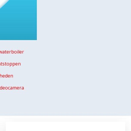
aterboiler
ntstoppen
mheden
videocamera