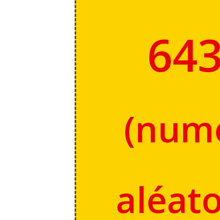
64
(
num
aléato