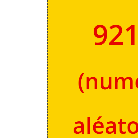
92
(
num
aléato