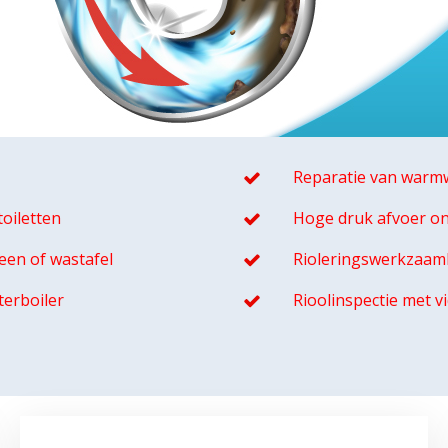
Reparatie van warmw
oiletten
Hoge druk afvoer o
een of wastafel
Rioleringswerkzaa
terboiler
Rioolinspectie met 