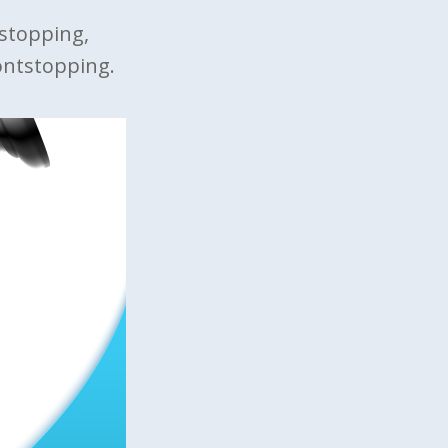
tstopping,
ontstopping.