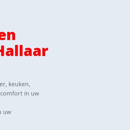
en
Hallaar
mer, keuken,
w comfort in uw
n uw