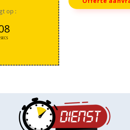
Offerte aanvr
gt op :
07
SECS