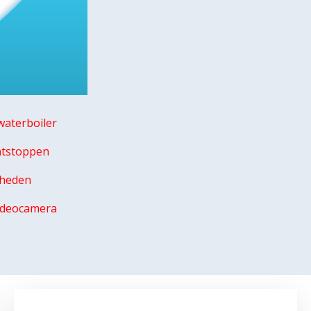
aterboiler
ntstoppen
mheden
videocamera