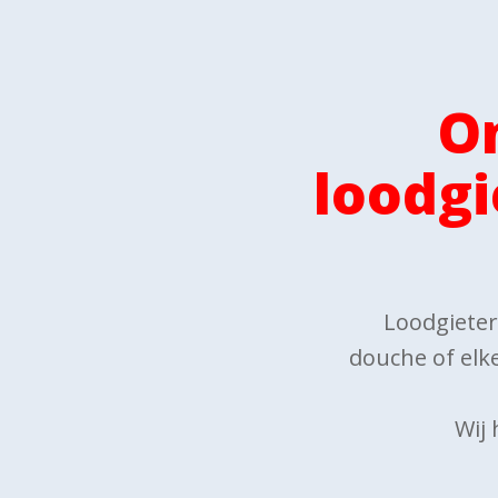
O
loodgi
Loodgieteri
douche of elke
Wij