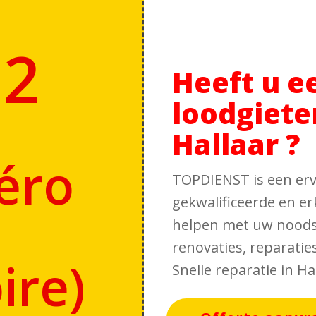
12
Heeft u e
loodgiete
Hallaar ?
éro
TOPDIENST is een erv
gekwalificeerde en er
helpen met uw noodsi
renovaties, reparati
ire
)
Snelle reparatie in H